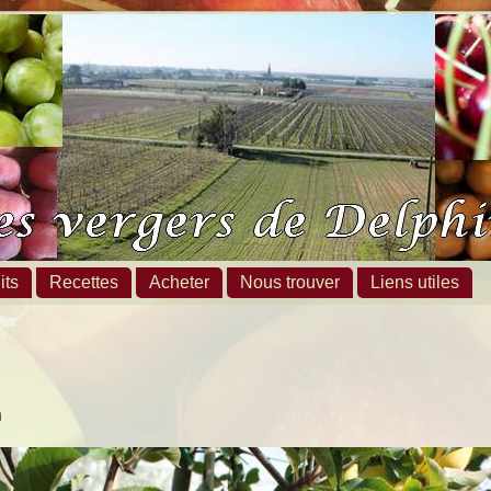
its
Recettes
Acheter
Nous trouver
Liens utiles
n