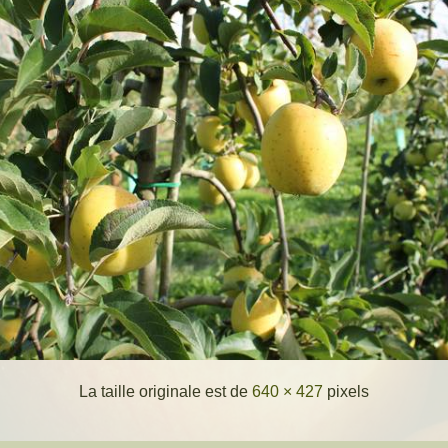
La taille originale est de
640 × 427
pixels