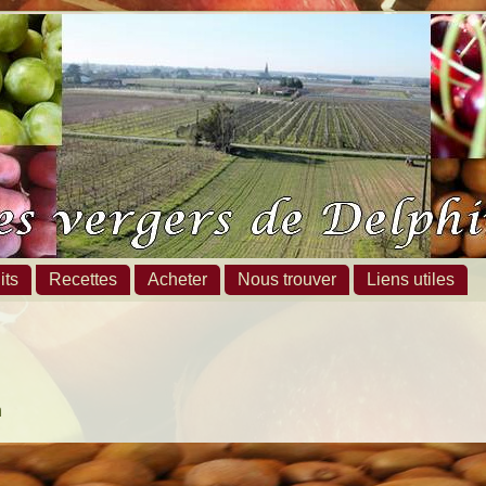
its
Recettes
Acheter
Nous trouver
Liens utiles
n