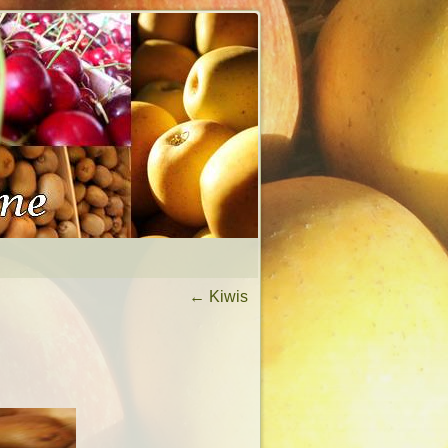
←
Kiwis