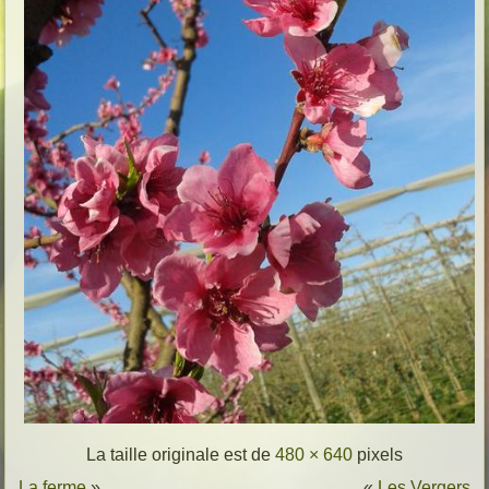
La taille originale est de
480 × 640
pixels
La ferme
»
«
Les Vergers